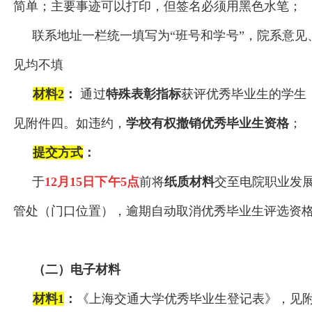
简单；主要事迹可以打印，但签名必须用黑色水笔；
联系地址一栏统一填写为“班号和学号”，院系意见
见均不填
材料2
：
通过
特殊表彰指标
获评优秀毕业生的学生
见附件四。如违约，
学校有权撤销优秀毕业生资格
；
提交方式
：
于
12
月15日下午5点
前将
纸质材料
交至电院职业发展
管处（门口位置），逾期自动取消优秀毕业生评选资
（二）电子材料
材料1
：
《上海交通大学优秀毕业生登记表》，见