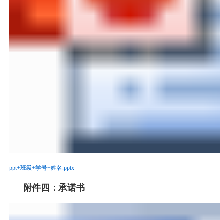
ppt+班级+学号+姓名.pptx
附件四：承诺书