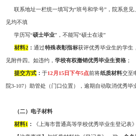
联系地址一栏统一填写为“班号和学号”，院系意见
见均不填
学历写“
硕士毕业
”，不能写“硕士在读”
材料2
：
通过
特殊表彰指标
获评优秀毕业生的学生
见附件四。如违约，
学校有权撤销优秀毕业生资格
；
提交方式
：
于
12
月15日下午5点
前将
纸质材料
交至
院3-107）助管处（门口位置），逾期自动取消优秀
（二）电子材料
材料1
：
《上海市普通高等学校优秀毕业生登记表