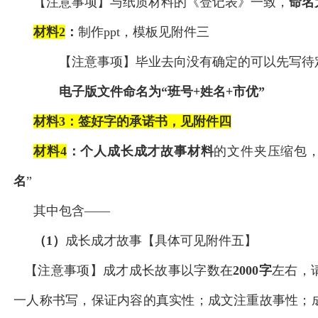
【注意事项】与纸质材料的《登记表》一致，
命名
材料2
：
制作ppt，模板见附件三
【注意事项】毕业去向没有确定的可以先写待
电子版文件命名为“班号+姓名+市优”
材料3
：
签好字的承诺书
，见附件四
材料4
：个人成长成才故事材料
的文件夹压缩包，
名
”
其中包含——
（1）
成长成才故事【具体可见附件五】
【注意事项】成才成长故事以字数在
2000
字
左右，
一人称书写，保证内容的真实性；成文注重故事性；