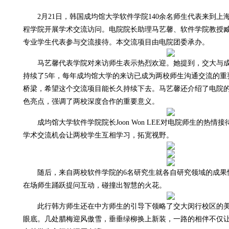
2月21日，韩国成均馆大学软件学院140余名师生代表来到
程学院开展学术交流访问。电院院长助理马艺馨、软件学院教授
专业学生代表参与交流接待。本交流项目由电院团委承办。
马艺馨代表学院对来访师生表示热烈欢迎。她提到，交大与
持续了5年，每年成均馆大学的来访已成为两校师生沟通交流的重
桥梁，希望这个交流项目能长久持续下去。马艺馨还介绍了电院
色亮点，强调了两校深度合作的重要意义。
成均馆大学软件学院院长Joon Won LEE对电院师生的热
学术交流机会让两校学生互相学习，拓宽视野。
随后，来自两校软件学院的6名研究生就各自研究领域的成果
在场师生踊跃提问互动，碰撞出智慧的火花。
此行韩方师生还在中方师生的引导下领略了交大闵行校区的
眼底。几处腊梅迎风傲雪，垂垂绿柳换上新装，一路的相伴不仅