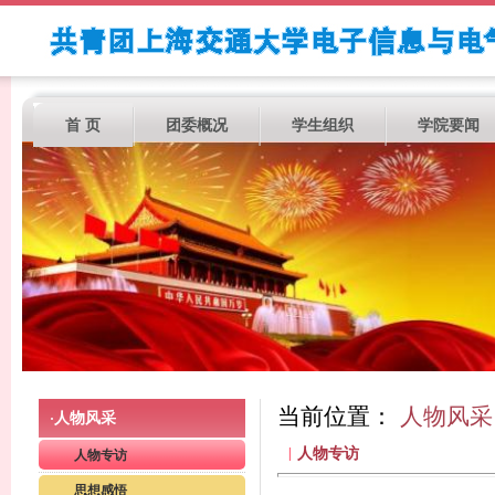
首 页
团委概况
学生组织
学院要闻
当前位置：
人物风采
人物风采
·
|
人物专访
人物专访
思想感悟