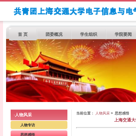
首 页
团委概况
学生组织
学院要闻
当前位置：
人物风采
> 思想感悟
人物风采
·
上海交通大
人物专访
思想感悟